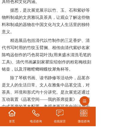
具特色和文化内涵。
据悉，是次展览展示以竹、玉、石和紫砂等
物料制成的文房雅玩及茶具，让观众了解这些物
料和制成的器物在中国文化与文人生活里的独特
意义。
精选展品包括清代以竹制作的三足香炉、清
代书写时用的竹纹玉臂搁、相传由清代紫砂名家
陈鸣远创作的巧色荷花叶洗(用来盛水清洗毛笔的
工具)、清代书画篆刻家瞿应绍创作的粉彩梅枝刻
铭壶，以及浮雕螳螂蝴蝶纹犀角杯等。
除了琴棋书画、读书静修等活动外，品茗亦
是文人的生活日常。文人在雅集中品茗交流，对
茶具、环境和形式均十分讲究。是次展览还通过
互动装置《品茗空间——我的茶席提案》，介绍
中式茶席的基本配置，参观者更可亲自设计属于
自己的茶席，借此体验中国茶文化的魅力，感受
悠闲的茶生活。
首页
电话咨询
在线留言
微信咨询
展览将在位于位于香港中区的茶具文物馆举