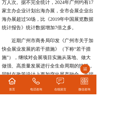
万人次。据不完全统计，2024年广州约有17
家主办企业计划出海办展，全市会展企业出
海办展超过50场，比《2019年中国展览数据
统计报告》统计数据增加7倍之多。
近期广州市商务局印发《广州市关于加
快会展业发展的若干措施》（下称“若干措
施”），继续对会展项目实施从落地、做大
做强、高质量发展进行全生命周期的扶持，
同时在政策设计上更加突出展产融合、高端
高质和创新引领，在加大力度培育引进大型
首页
电话咨询
在线留言
微信咨询
展会、支持举办高端会议的同时，更加聚集
展会高质量发展，推动展会品牌化发展、国
际化发展、“出海”发展和绿色发展，充分体
现了中央经济工作会议精神和城市战略发展
方向。