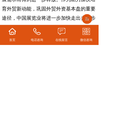
育外贸新动能，巩固外贸外资基本盘的重要
途径，中国展览业将进一步加快走出去的步
伐。
五是展览业标准化、规范化的水平将进
首页
电话咨询
在线留言
微信咨询
一步提升。标准化、规范化是展览业高质量
发展的重要推动力，中国展览业标准化建设
持续推进，2023年多个展览国家国际和团体
标准落地实施，未来中国展览业将进一步提
升标准化、规范化的发展水平。
六是技术进步将推动展览业加速转型升
级。与数字技术深度融合已经成为展览业的
发展必然要求和必然趋势，未来展览业将继
续探索人工智能、大数据、云计算等数字技
术的行业赋能和场景应用，高技术产业与展