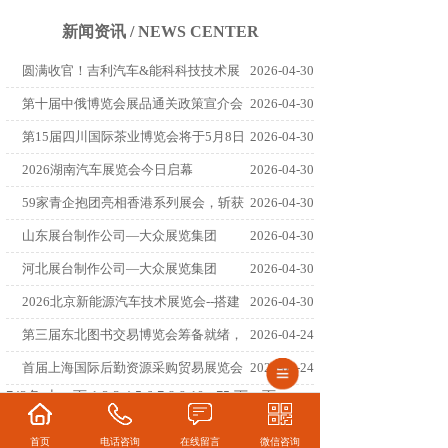
新闻资讯 / NEWS CENTER
圆满收官！吉利汽车&能科科技技术展
2026-04-30
第十届中俄博览会展品通关政策宣介会
2026-04-30
第15届四川国际茶业博览会将于5月8日
2026-04-30
2026湖南汽车展览会今日启幕
2026-04-30
59家青企抱团亮相香港系列展会，斩获
2026-04-30
山东展台制作公司—大众展览集团
2026-04-30
河北展台制作公司—大众展览集团
2026-04-30
2026北京新能源汽车技术展览会--搭建
2026-04-30
第三届东北图书交易博览会筹备就绪，
2026-04-24
首届上海国际后勤资源采购贸易展览会
2026-04-24
742条
上一页
1
2
3
4
5
6
7
8
9
10
..
75
下一页
742条
上一页
1
2
3
4
5
6
7
8
9
10
..
75
下一页
首页
电话咨询
在线留言
微信咨询